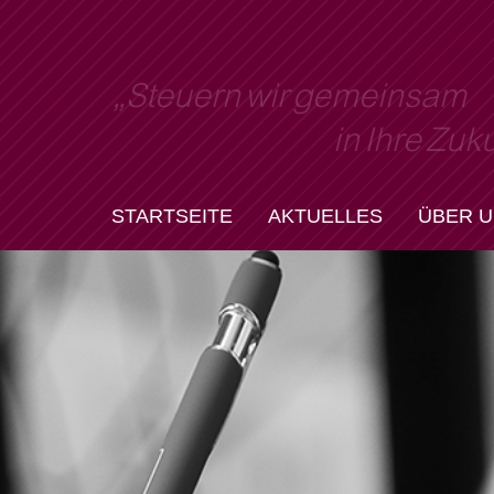
„
S
t
e
u
e
r
n
w
i
r
g
e
m
e
i
n
s
a
m
i
n
I
h
r
e
Z
u
k
STARTSEITE
AKTUELLES
ÜBER 