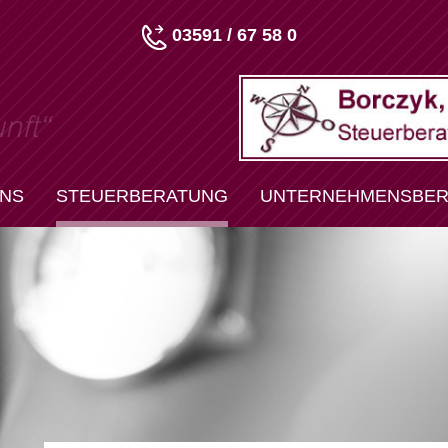
03591 / 67 58 0
u
n
f
t
“
UNS
STEUERBERATUNG
UNTERNEHMENSBER